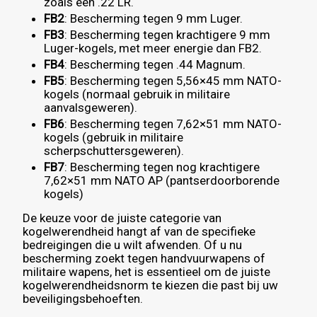
zoals een .22 LR.
FB2
: Bescherming tegen 9 mm Luger.
FB3
: Bescherming tegen krachtigere 9 mm
Luger-kogels, met meer energie dan FB2.
FB4
: Bescherming tegen .44 Magnum.
FB5
: Bescherming tegen 5,56×45 mm NATO-
kogels (normaal gebruik in militaire
aanvalsgeweren).
FB6
: Bescherming tegen 7,62×51 mm NATO-
kogels (gebruik in militaire
scherpschuttersgeweren).
FB7
: Bescherming tegen nog krachtigere
7,62×51 mm NATO AP (pantserdoorborende
kogels)
De keuze voor de juiste categorie van
kogelwerendheid hangt af van de specifieke
bedreigingen die u wilt afwenden. Of u nu
bescherming zoekt tegen handvuurwapens of
militaire wapens, het is essentieel om de juiste
kogelwerendheidsnorm te kiezen die past bij uw
beveiligingsbehoeften.